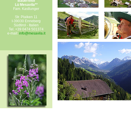
Bauernhof
Lü Mesavila**
Fam. Kastlunger
Str. Plaiken 11
I-39030 Enneberg
Südtirol - Italien
Tel. +39 0474 501374
e-mail:
info@mesavila.it